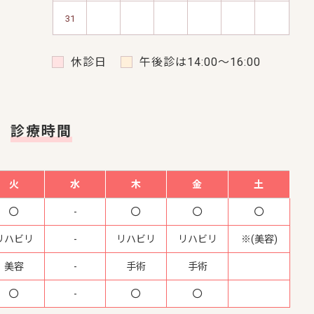
31
休診日
午後診は14:00～16:00
診療時間
火
水
木
金
土
-
リハビリ
-
リハビリ
リハビリ
※(美容)
美容
-
手術
手術
-