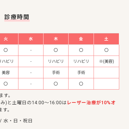
診療時間
火
水
木
金
土
-
リハビリ
-
リハビリ
リハビリ
※(美容)
美容
-
手術
手術
-
います。
み)と土曜日の14:00～16:00は
レーザー治療が10%オ
ます。
/ 水・日・祝日