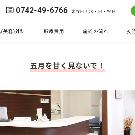
0742-49-6766
休診日 / 水・日・祝日
(美容)外科
診療費用
施術の流れ
交
五月を甘く見ないで！