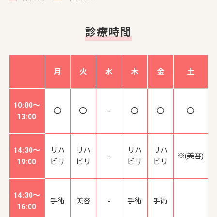
診療時間
月
火
水
木
金
土
10:00～
-
13:00
14:30～
リハ
リハ
リハ
リハ
-
※(美容)
19:00
ビリ
ビリ
ビリ
ビリ
14:30～
手術
美容
-
手術
手術
16:00