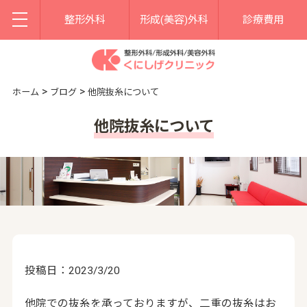
整形外科
形成(美容)外科
診療費用
>
>
ホーム
ブログ
他院抜糸について
他院抜糸について
投稿日：2023/3/20
他院での抜糸を承っておりますが、二重の抜糸はお