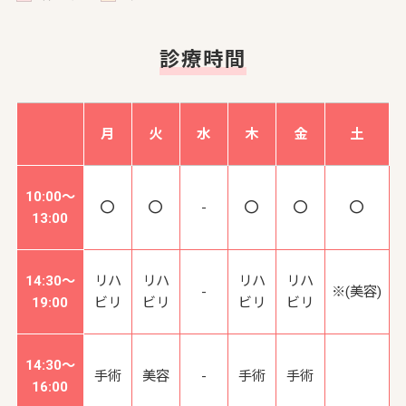
診療時間
月
火
水
木
金
土
10:00～
-
13:00
14:30～
リハ
リハ
リハ
リハ
-
※(美容)
19:00
ビリ
ビリ
ビリ
ビリ
14:30～
手術
美容
-
手術
手術
16:00