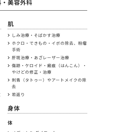
科・美容外科
肌
しみ治療・そばかす治療
ホクロ・できもの・イボの除去、粉瘤
手術
肝斑治療・あざレーザー治療
傷跡・ケロイド・瘢痕（はんこん）・
やけどの修正・治療
刺青（タトゥー）やアートメイクの除
去
若返り
耳
身体
体