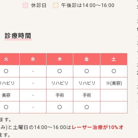
休診日
午後診は14:00～16:00
診療時間
火
水
木
金
土
-
リハビリ
-
リハビリ
リハビリ
※(美容)
美容
-
手術
手術
-
います。
み)と土曜日の14:00～16:00は
レーザー治療が10%オ
ます。