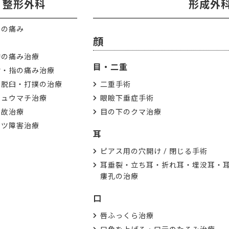
整形外科
形成外
肩の痛み
顔
膝の痛み治療
目・二重
肘・指の痛み治療
・脱臼・打撲の治療
二重手術
リュウマチ治療
眼瞼下垂症手術
事故治療
目の下のクマ治療
ーツ障害治療
耳
ピアス用の穴開け / 閉じる手術
耳垂裂・立ち耳・折れ耳・埋没耳・
瘻孔の治療
口
唇ふっくら治療